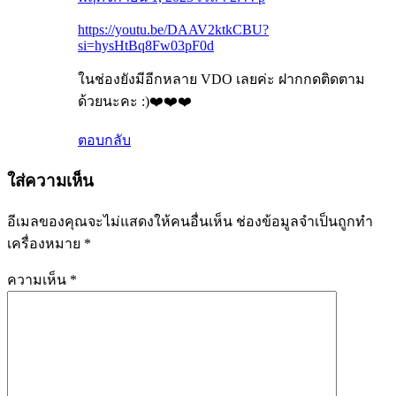
https://youtu.be/DAAV2ktkCBU?
si=hysHtBq8Fw03pF0d
ในช่องยังมีอีกหลาย VDO เลยค่ะ ฝากกดติดตาม
ด้วยนะคะ :)❤️❤️❤️
ตอบกลับ
ใส่ความเห็น
อีเมลของคุณจะไม่แสดงให้คนอื่นเห็น
ช่องข้อมูลจำเป็นถูกทำ
เครื่องหมาย
*
ความเห็น
*