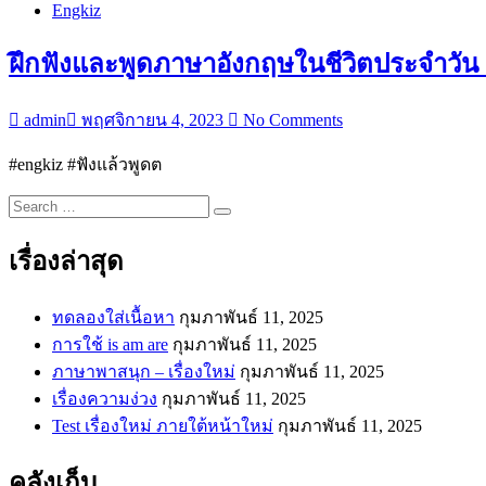
ที่
100
Engkiz
1
ประโยค
|
ฝึกฟังและพูดภาษาอังกฤษในชีวิตประจำวัน 1
ตอน
Engkiz
Ep.074”
ที่
5
admin
พฤศจิกายน 4, 2023
No Comments
|
ฝึก
“ฝึก
#engkiz #ฟังแล้วพูดต
พูด-
ฟัง
Search
ฟัง-
และ
…
แปล
พูด
เรื่องล่าสุด
|
ภาษา
Engkiz
Ep.073
อังกฤษ
Present
ทดลองใส่เนื้อหา
กุมภาพันธ์ 11, 2025
ใน
Simple
การใช้ is am are
กุมภาพันธ์ 11, 2025
ชีวิต
Tenses”
ภาษาพาสนุก – เรื่องใหม่
กุมภาพันธ์ 11, 2025
ประจำ
เรื่องความง่วง
กุมภาพันธ์ 11, 2025
วัน
Test เรื่องใหม่ ภายใต้หน้าใหม่
กุมภาพันธ์ 11, 2025
100
ประโยค
คลังเก็บ
ตอน